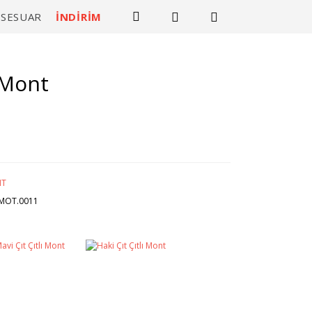
KSESUAR
İNDİRİM
ı Mont
T
.MOT.0011