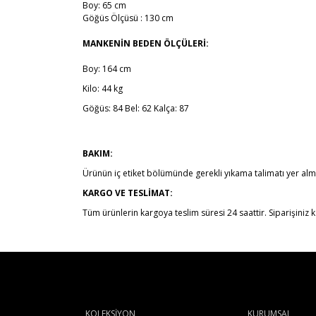
Boy: 65 cm
Göğüs Ölçüsü : 130 cm
MANKENİN BEDEN ÖLÇÜLERİ:
Boy: 164 cm
Kilo: 44 kg
Göğüs: 84 Bel: 62 Kalça: 87
BAKIM:
Ürünün iç etiket bölümünde gerekli yıkama talimatı yer alm
KARGO VE TESLİMAT:
Tüm ürünlerin kargoya teslim süresi 24 saattir. Siparişiniz ka
KOLEKSİYON
KURUMSAL