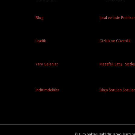
Blog
İptal ve İade Politikas
Üyelik
Gizlilik ve Güvenlik
Yeni Gelenler
Mesafeli Satış Sözle
İndirimdekiler
Sıkça Sorulan Sorular
© Tüm hakları saklıdır. Kredi kartı bi