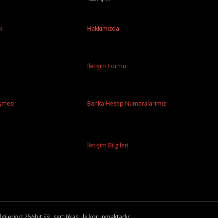
ı
Hakkımızda
İletişim Formu
şmesi
Banka Hesap Numaralarımız
İletişim Bilgileri
lgileriniz 256bit SSL sertifikası ile korunmaktadır.