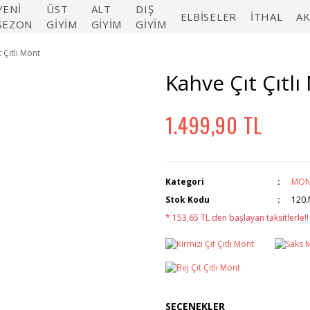
YENİ
ÜST
ALT
DIŞ
ELBİSELER
İTHAL
A
SEZON
GİYİM
GİYİM
GİYİM
 Çıtlı Mont
Kahve Çıt Çıtl
1.499,90 TL
Kategori
MON
Stok Kodu
120
* 153,65 TL den başlayan taksitlerle!!
SEÇENEKLER