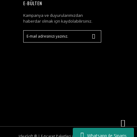
E-BÜLTEN
Kampanya ve duyurularımızdan
haberdar olmak için kaydolabilirsiniz.
Whatsapp ile Sipariş
IdeaSoft ®
|
E-ticaret
Paketleri ile hazırlanmıştır.