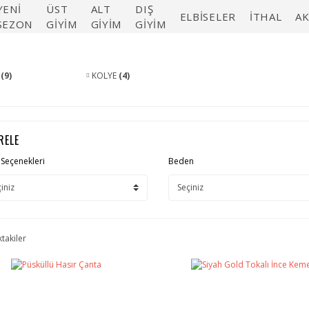
YENİ
ÜST
ALT
DIŞ
ELBİSELER
İTHAL
A
SEZON
GİYİM
GİYİM
GİYİM
R
(9)
KOLYE
(4)
RELE
e Seçenekleri
Beden
ktakiler