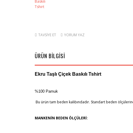
TAVSİYE ET
YORUM YAZ
ÜRÜN BİLGİSİ
Ekru Taşlı Çiçek Baskılı Tshirt
%100 Pamuk
Bu ürün tam beden kalıbındadır. Standart beden ölçülerine 
MANKENİN
BEDEN
ÖLÇÜLERİ: