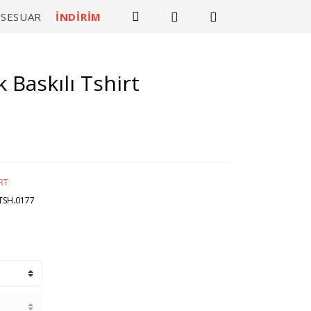
KSESUAR
İNDİRİM
k Baskılı Tshirt
RT
TSH.0177