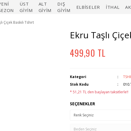
YENİ
ÜST
ALT
DIŞ
ELBİSELER
İTHAL
A
SEZON
GİYİM
GİYİM
GİYİM
lı Çiçek Baskılı Tshirt
Ekru Taşlı Çiçe
499,90 TL
Kategori
TSHI
Stok Kodu
010.
* 51,21 TL den başlayan taksitlerle!!
SEÇENEKLER