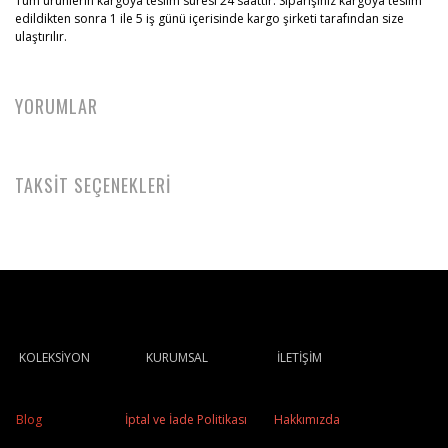
Tüm ürünlerin kargoya teslim süresi 24 saattir. Siparişiniz kargoya teslim
edildikten sonra 1 ile 5 iş günü içerisinde kargo şirketi tarafından size
ulaştırılır.
YORUMLAR
TAKSİT SEÇENEKLERİ
KOLEKSİYON
KURUMSAL
İLETİŞİM
Blog
İptal ve İade Politikası
Hakkımızda