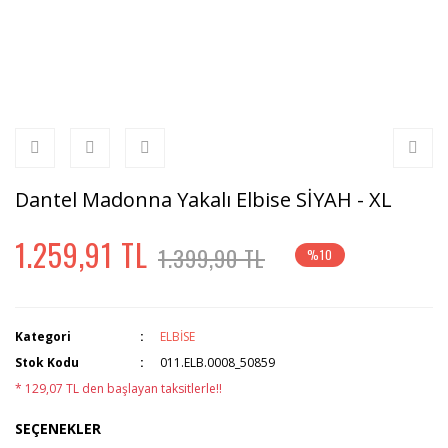
Dantel Madonna Yakalı Elbise SİYAH - XL
1.259,91 TL
1.399,90 TL
%10
Kategori
ELBİSE
Stok Kodu
011.ELB.0008_50859
* 129,07 TL den başlayan taksitlerle!!
SEÇENEKLER