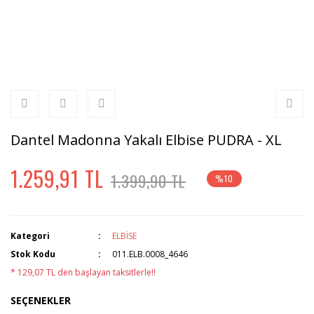
Dantel Madonna Yakalı Elbise PUDRA - XL
1.259,91 TL
1.399,90 TL
%10
Kategori
ELBİSE
Stok Kodu
011.ELB.0008_4646
* 129,07 TL den başlayan taksitlerle!!
SEÇENEKLER