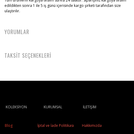
Tüm ürünlerin kargoya teslim süresi 24 saattir. Siparişiniz kargoya teslim
edildikten sonra 1 ile 5 iş günü içerisinde kargo şirketi tarafından size
ulaştırılır.
YORUMLAR
TAKSİT SEÇENEKLERİ
KOLEKSİYON
KURUMSAL
İLETİŞİM
Blog
İptal ve İade Politikası
Hakkımızda