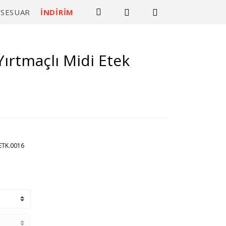
KSESUAR
İNDİRİM
ırtmaçlı Midi Etek
ETK.0016