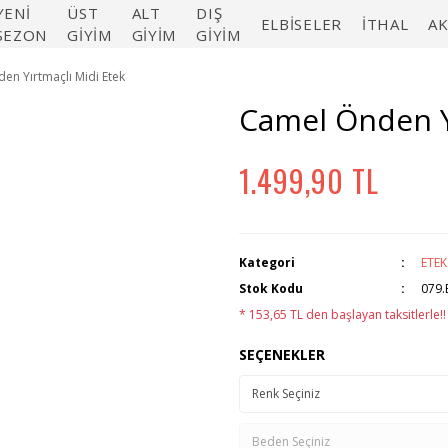
YENİ
ÜST
ALT
DIŞ
ELBİSELER
İTHAL
A
SEZON
GİYİM
GİYİM
GİYİM
en Yırtmaçlı Midi Etek
Camel Önden Y
1.499,90 TL
Kategori
ETEK
Stok Kodu
079.
* 153,65 TL den başlayan taksitlerle!!
SEÇENEKLER