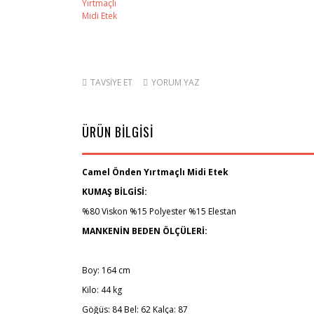
TAVSİYE ET
YORUM YAZ
ÜRÜN BİLGİSİ
Camel Önden Yırtmaçlı Midi Etek
KUMAŞ BİLGİSİ:
%80 Viskon %15 Polyester %15 Elestan
MANKENİN BEDEN ÖLÇÜLERİ:
Boy: 164 cm
Kilo: 44 kg
Göğüs: 84 Bel: 62 Kalça: 87