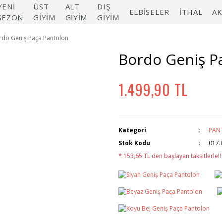
YENİ
ÜST
ALT
DIŞ
ELBİSELER
İTHAL
A
SEZON
GİYİM
GİYİM
GİYİM
rdo Geniş Paça Pantolon
Bordo Geniş P
1.499,90 TL
Kategori
PAN
Stok Kodu
017.
* 153,65 TL den başlayan taksitlerle!!