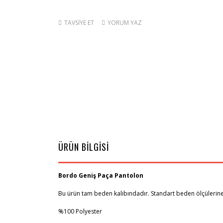
TAVSİYE ET
YORUM YAZ
ÜRÜN BİLGİSİ
Bordo Geniş Paça Pantolon
Bu ürün tam beden kalıbındadır. Standart beden ölçülerine 
%100 Polyester