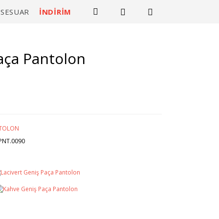
KSESUAR
İNDİRİM
aça Pantolon
TOLON
PNT.0090