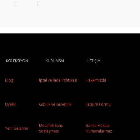
KOLEKSİYON
KURUMSAL
İLETİŞİM
Blog
İptal ve İade Politikası
Hakkımızda
Üyelik
Gizlilik ve Güvenlik
İletişim Formu
Mesafeli Satış
Banka Hesap
Yeni Gelenler
Sözleşmesi
Numaralarımız