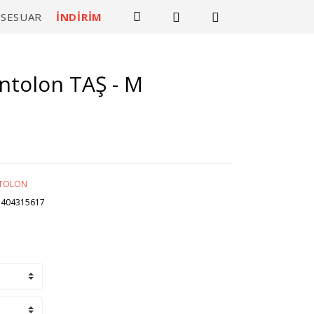
KSESUAR
İNDİRİM
ntolon TAŞ - M
TOLON
3404315617