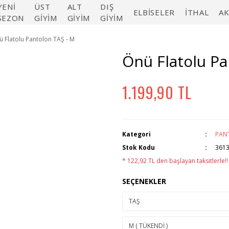
YENİ
ÜST
ALT
DIŞ
ELBİSELER
İTHAL
A
SEZON
GİYİM
GİYİM
GİYİM
 Flatolu Pantolon TAŞ - M
Önü Flatolu Pa
1.199,90 TL
Kategori
PAN
Stok Kodu
361
* 122,92 TL den başlayan taksitlerle!!
SEÇENEKLER