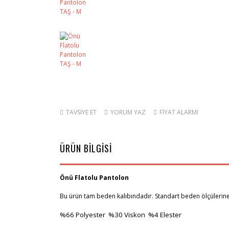
TAVSİYE ET
YORUM YAZ
FİYAT ALARMI
ÜRÜN BİLGİSİ
Önü Flatolu Pantolon
Bu ürün tam beden kalıbındadır. Standart beden ölçülerine 
%66
Polyester %30 Viskon %4 Elester