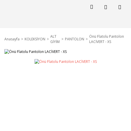
ALT
Önü Flatolu Pantolon
Anasayfa
KOLEKSİYON
PANTOLON
GİYİM
LACİVERT - XS