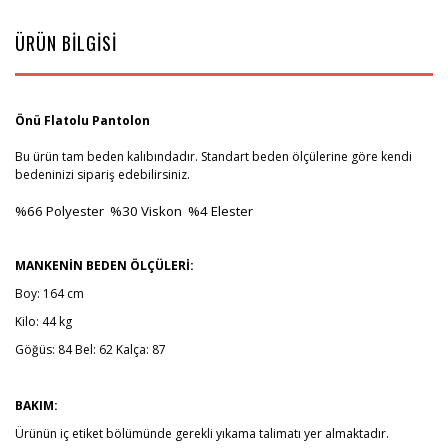
ÜRÜN BİLGİSİ
Önü Flatolu Pantolon
Bu ürün tam beden kalıbındadır. Standart beden ölçülerine göre kendi
bedeninizi sipariş edebilirsiniz.
%66
Polyester %30 Viskon %4 Elester
MANKENİN BEDEN ÖLÇÜLERİ:
Boy: 164 cm
Kilo: 44 kg
Göğüs: 84 Bel: 62 Kalça: 87
BAKIM:
Ürünün iç etiket bölümünde gerekli yıkama talimatı yer almaktadır.