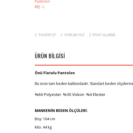
TAVSİYE ET
YORUM YAZ
FİYAT ALARMI
ÜRÜN BİLGİSİ
Önü Flatolu Pantolon
Bu ürün tam beden kalıbındadır. Standart beden ölçülerine 
%66
Polyester %30 Viskon %4 Elester
MANKENİN BEDEN ÖLÇÜLERİ:
Boy: 164 cm
Kilo: 44 kg