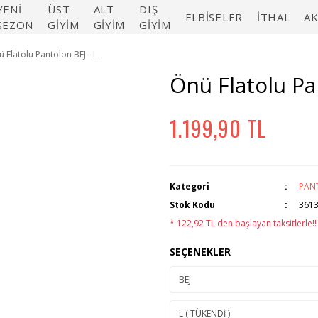
YENİ
ÜST
ALT
DIŞ
ELBİSELER
İTHAL
A
SEZON
GİYİM
GİYİM
GİYİM
 Flatolu Pantolon BEJ - L
Önü Flatolu Pa
1.199,90 TL
Kategori
PAN
Stok Kodu
361
* 122,92 TL den başlayan taksitlerle!!
SEÇENEKLER