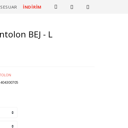
KSESUAR
İNDİRİM
ntolon BEJ - L
TOLON
3404300705