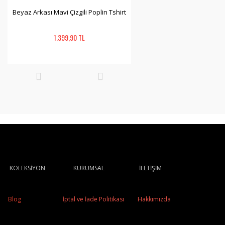
Beyaz Arkası Mavi Çizgili Poplin Tshirt
1.399,90 TL
KOLEKSİYON
KURUMSAL
İLETİŞİM
Blog
İptal ve İade Politikası
Hakkımızda