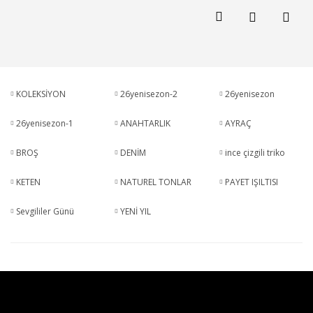
KOLEKSİYON
26yenisezon-2
26yenisezon
26yenisezon-1
ANAHTARLIK
AYRAÇ
BROŞ
DENİM
ince çizgili triko
KETEN
NATUREL TONLAR
PAYET IŞILTISI
Sevgililer Günü
YENİ YIL